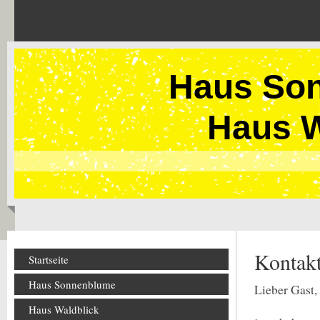
Haus So
Haus W
Kontak
Startseite
Haus Sonnenblume
Lieber Gast,
Haus Waldblick