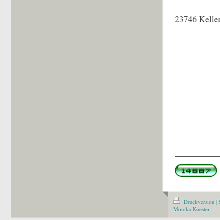
237
23746 Kelle
Druckversion
|
Monika Koester